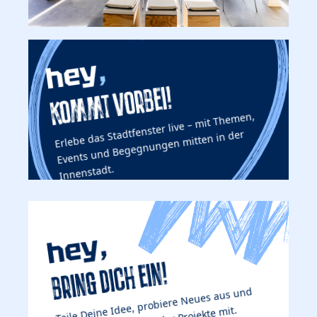
,
hey
KOMMT VORBEI!
Erlebe das Stadtfenster live – mit Themen,
Events und Begegnungen mitten in der
Innenstadt.
,
hey
BRING DICH EIN!
Teile Deine Idee, probiere Neues aus und